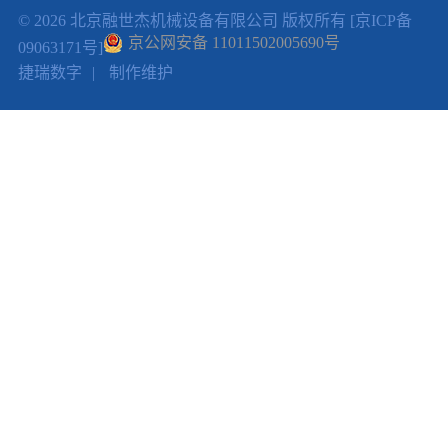
© 2026
北京融世杰机械设备有限公司
版权所有
[京ICP备
京公网安备 11011502005690号
09063171号]
沥青摊铺机
捷瑞数字
|
制作维护