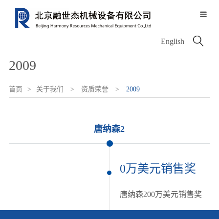

关于我们
服务中心
信息中心
产品中心
配件中心

English
服务历程
公司介绍
新闻中心
2009
服务网络
资质荣誉
图片中心
电动设备
沃尔沃配件
服务类型
首页
>
关于我们
>
资质荣誉
>
2009
领导致辞
融世杰人
挖掘机
唐纳森配件
唐纳森2
轮式装载机
VOLVO PENTA
0万美元销售奖
唐纳森200万美元销售奖
铰接式卡车
其他进口配件