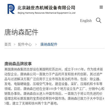

关于我们
服务中心
信息中心
产品中心
配件中心

English
服务历程
公司介绍
新闻中心
唐纳森配件
服务网络
资质荣誉
图片中心
电动设备
沃尔沃配件
服务类型
首页
>
配件中心
>
唐纳森配件
领导致辞
融世杰人
挖掘机
唐纳森配件
唐纳森品牌故事
美国唐纳森集团总部设在美国明尼苏达州，成立于1915年。作为技术驱
动型企业，唐纳森公司一直致力于产品的开发和技术的创新，其过滤产
品与过滤解决方案广泛应用于工业市场及发动机市场，包括：除尘器、
轮式装载机
VOLVO PENTA
发电、电脑硬磁盘、压缩空气净化、建造设备、采矿、压缩机和卡车等
领域。目前，唐纳森已经在全球100多个地方设立生产工厂、分销中心和
销售办事处。唐纳森自从进入中国市场后，一直致力于将公司先进的价
值理念和长期发展的宝贵经验带到中国市场。唐纳森已致力于大中华区4
铰接式卡车
其他进口配件
5载，建立了无锡和徐州两个生产基地。