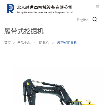

关于我们
服务中心
信息中心
产品中心
配件中心

English
服务历程
公司介绍
新闻中心
履带式挖掘机
服务网络
资质荣誉
图片中心
电动设备
沃尔沃配件
服务类型
首页
>
产品中心
>
挖掘机
>
履带式挖掘机
领导致辞
融世杰人
挖掘机
唐纳森配件
轮式装载机
VOLVO PENTA
铰接式卡车
其他进口配件