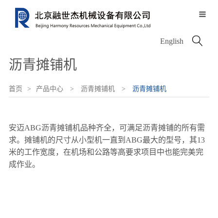

关于我们
服务中心
信息中心
产品中心
配件中心

English
服务历程
公司介绍
新闻中心
沥青摊铺机
服务网络
资质荣誉
图片中心
电动设备
沃尔沃配件
服务类型
首页
>
产品中心
>
沥青摊铺机
>
沥青摊铺机
领导致辞
融世杰人
挖掘机
唐纳森配件
安迈ABG沥青摊铺机品种齐全，可满足沥青摊铺的所有需
求。摊铺机的尺寸从小型机一直到ABG最大的型号，其13
米的工作宽度，在机场和公路等高要求项目中也能完美完
轮式装载机
VOLVO PENTA
成作业。
铰接式卡车
其他进口配件