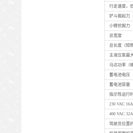
行走速度，低
铲斗掘起力
小臂挖掘力（
总宽度
总长度（短臂
主液压泵最
马达功率（
蓄电池电压
蓄电池容量
指示性运行
230 VAC 
400 VAC 
驾驶员位置的声