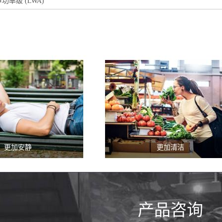
率级 (LWA)
更加安静
更加清洁
还是夜间作业，使用全新
沃尔沃ECR25 Electric零排放电动小
5 Electric电动小型挖
型挖掘机为您的业务开启新的前景
可以在嘈杂的城镇和城市
产品咨询
加安静的作业现场。