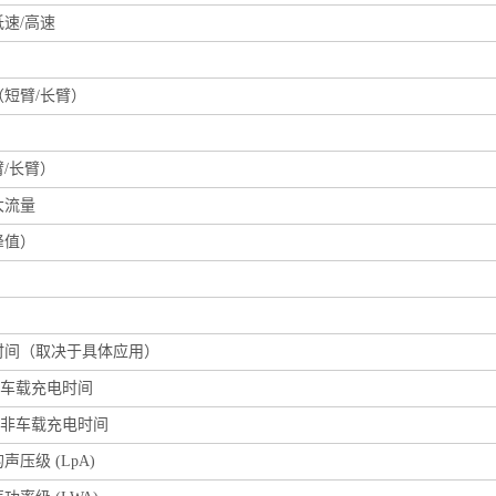
速/高速
短臂/长臂）
/长臂）
大流量
峰值）
时间（取决于具体应用）
16A车载充电时间
32A非车载充电时间
压级 (LpA)