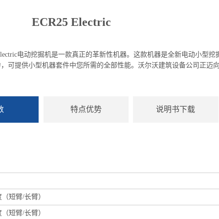
ECR25 Electric
5 Electric电动挖掘机是一款真正的革新性机器。这款机器是全新电动
力，可提供小型机器套件中您所需的全部性能。沃尔沃建筑设备公司正迈
数
特点优势
说明书下载
（短臂/长臂）
（短臂/长臂）