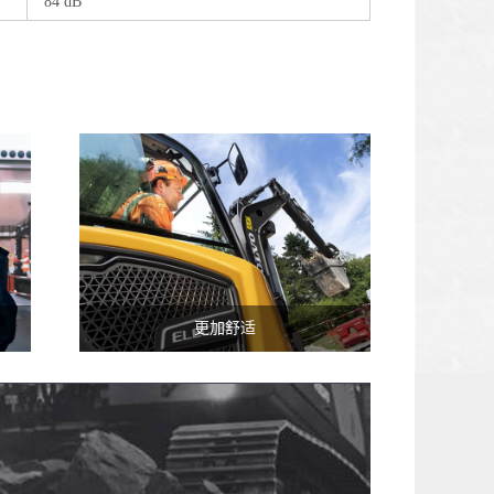
84 dB
更加舒适
新款沃尔沃ECR25 Electric电动小型
。
挖掘机采用先进的高级驾驶室，大幅
减少了振动、噪音和热量。