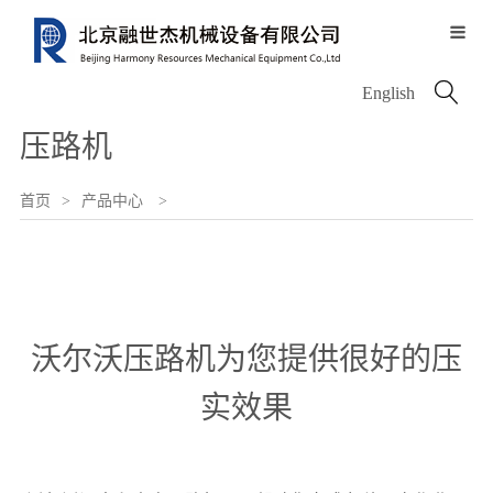

关于我们
服务中心
信息中心
产品中心
配件中心

English
服务历程
公司介绍
新闻中心
压路机
服务网络
资质荣誉
图片中心
电动设备
沃尔沃配件
服务类型
首页
>
产品中心
>
领导致辞
融世杰人
挖掘机
唐纳森配件
沃尔沃压路机为您提供很好的压
轮式装载机
VOLVO PENTA
实效果
铰接式卡车
其他进口配件