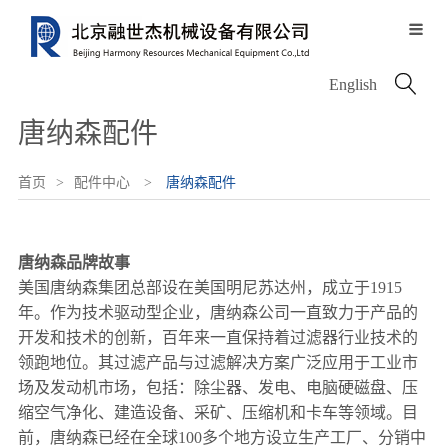

关于我们
服务中心
信息中心
产品中心
配件中心

English
服务历程
公司介绍
新闻中心
唐纳森配件
服务网络
资质荣誉
图片中心
电动设备
沃尔沃配件
服务类型
首页
>
配件中心
>
唐纳森配件
领导致辞
融世杰人
挖掘机
唐纳森配件
唐纳森品牌故事
美国唐纳森集团总部设在美国明尼苏达州，成立于1915
年。作为技术驱动型企业，唐纳森公司一直致力于产品的
轮式装载机
VOLVO PENTA
开发和技术的创新，百年来一直保持着过滤器行业技术的
领跑地位。其过滤产品与过滤解决方案广泛应用于工业市
场及发动机市场，包括：除尘器、发电、电脑硬磁盘、压
缩空气净化、建造设备、采矿、压缩机和卡车等领域。目
铰接式卡车
其他进口配件
前，唐纳森已经在全球100多个地方设立生产工厂、分销中