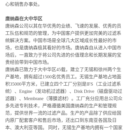
心和销售办事处。
沥青摊铺机
唐纳森在大中华区
唐纳森公司以其在华优秀的业绩、飞速的发展、优秀的员
工队伍和规范的管理，为中国客户提供更加完美的过滤系
统解决方案。中国市场是全球几大区域成长性最好的市
场，也是唐纳森极其看好的市场。唐纳森自从进入中国市
场后，一直致力于将公司先进的价值理念和长期发展的宝
贵经验带到中国市场。
唐纳森已致力于大中华区45载，建立了无锡和徐州两个生
产基地，拥有超过1500名优秀员工。无锡生产基地占地面
积35000平方米，已建立四个工厂分别是IFS（工业过滤系
统）、Engine（发动机过滤器）、Disk Drive（磁盘驱动过
滤器）、Membrane（薄膜滤材）。工厂充分应用总公司众
多先进专利技术，严格遵循美国唐纳森的生产和管理规
范，提供世界一流的过滤产品。生产的产品除了供应给国
内原厂配套客户和售后市场，还出口到东南亚各国及日
本、澳大利亚等国。 同时，无锡生产基地内拥有一个国家